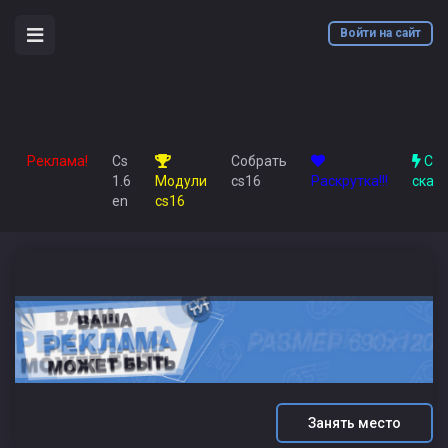
Войти на сайт
Реклама!
Cs
Собрать
Cs1
1.6
Модули
cs16
Раскрутка!!!
скач
en
cs16
Занять место