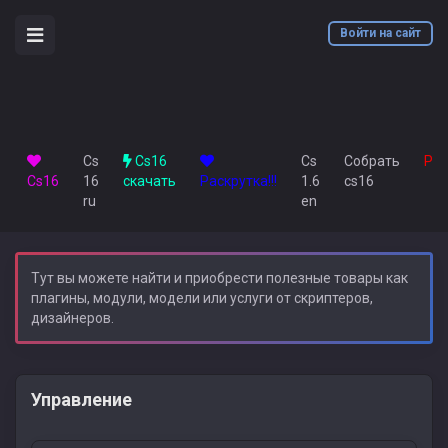
Войти на сайт
Cs
Cs16
Cs
Собрать
Рек
Сs16
16
скачать
Раскрутка!!!
1.6
cs16
ru
en
Тут вы можете найти и приобрести полезные товары как
плагины, модули, модели или услуги от скриптеров,
дизайнеров.
Управление