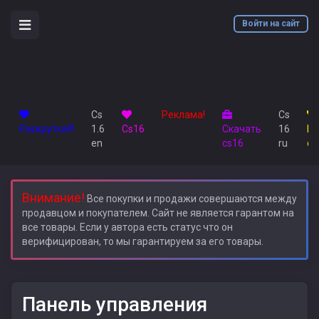
Войти на сайт
Cs
Реклама!
Cs
Раскрутка!!!
1.6
Сs16
Скачать
16
М
en
cs16
ru
cs
Внимание!
Все покупки и продажи совершаются между
продавцом и покупателем. Сайт не является гарантом на
все товары. Если у автора есть статус что он
верифицирован, то мы гарантируем за его товары.
Панель управления