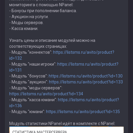
мониторинга с помощью NPanel:
- Бонусы при пополнении баланса.
- Аукцион на услуги.
- Моды серверов.
- Касса юмани.
Узнать цены и описание модулей можно на
соответствующих страницах:
- Модуль "коннектов":
https://listsms.ru/avito/product?
id=132
- Модуль "наши игроки":
https://listsms.ru/avito/product?
id=131
- Модуль "бонусов":
https://listsms.ru/avito/product?id=130
- Модуль "аукцион":
https://listsms.ru/avito/product?id=133
- Модуль "моды серверов":
https://listsms.ru/avito/product?id=134
- Модуль "касса юмани":
https://listsms.ru/avito/product?
id=136
- Модуль "юмани":
https://listsms.ru/avito/product?id=135
Модуль статистики NPanel идёт в комплекте с NPanel: